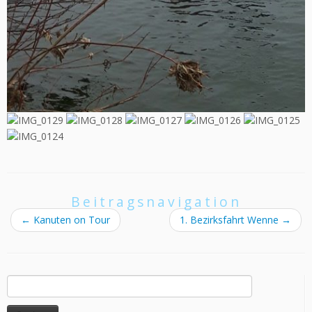
Beitragsnavigation
←
Kanuten on Tour
1. Bezirksfahrt Wenne
→
Suchen
nach: