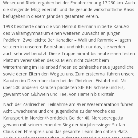
Weser und Rhein ergaben bei der Endabrechnung 17.230 km. Auch
die steigende Mitgliederzahl und die gesunde wirtschaftliche Basis
beflügelten in diesem Jahr den gesamten Verein.
1998 bescherte dann die von Helmut Kleimann initierte KanuAG
des Walramgymnasium einen weiteren Zuwachs an jungen
Paddlern. Zwei leichte 3er Kanadier – Walli und Rammie – lagern
seitdem in unserem Bootshaus und nicht nur das, sie werden
auch sehr viel benutzt. Diese Truppe nimmt bis heute einen festen
Platz im Vereinsleben des KCM ein; nicht zuletzt beim
Wintertraining im Hallenbad finden so zahlreiche neue Jugendliche
sowie deren Eltern den Weg zu uns. Zum erstenmal fuhren unsere
Kanuten im Dezember dann bei der Rintelner- Eisfahrt mit. Mit
über 500 anderen Kanuten paddelten SIE BEI Schnee und Eis,
gewärmt von Glühwein und Tee, von Hameln bis Rinteln.
Nach der Zahlreichen Teilnahme am 99er Wesermarathon fuhren
Acht Erwachsene und drei Jugendliche zu der Woche des
Kanusport in Norden/Norddeich. Bei der 40. Nordseeregatta
gewann mit seinem erneuten Sieg der Vorjahressieger Stefan
Claus den Ehrenpreis und das gesamte Team den dritten Platz.