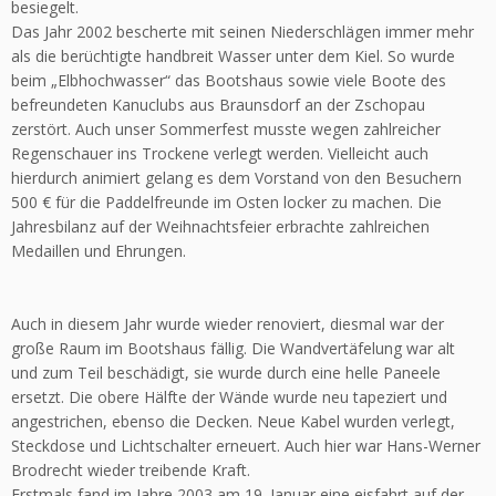
besiegelt.
Das Jahr 2002 bescherte mit seinen Niederschlägen immer mehr
als die berüchtigte handbreit Wasser unter dem Kiel. So wurde
beim „Elbhochwasser“ das Bootshaus sowie viele Boote des
befreundeten Kanuclubs aus Braunsdorf an der Zschopau
zerstört. Auch unser Sommerfest musste wegen zahlreicher
Regenschauer ins Trockene verlegt werden. Vielleicht auch
hierdurch animiert gelang es dem Vorstand von den Besuchern
500 € für die Paddelfreunde im Osten locker zu machen. Die
Jahresbilanz auf der Weihnachtsfeier erbrachte zahlreichen
Medaillen und Ehrungen.
Auch in diesem Jahr wurde wieder renoviert, diesmal war der
große Raum im Bootshaus fällig. Die Wandvertäfelung war alt
und zum Teil beschädigt, sie wurde durch eine helle Paneele
ersetzt. Die obere Hälfte der Wände wurde neu tapeziert und
angestrichen, ebenso die Decken. Neue Kabel wurden verlegt,
Steckdose und Lichtschalter erneuert. Auch hier war Hans-Werner
Brodrecht wieder treibende Kraft.
Erstmals fand im Jahre 2003 am 19. Januar eine eisfahrt auf der