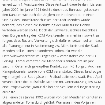
erneut zum 1. Vorsitzenden. Diese Amtszeit dauerte dann bis zum
Jahre 2000. Im Jahre 1991 drohte durch das Ruhrauengutachten
den Kanuten wie auch den Anglern ein Hobbyverbot. In einer
Sitzung des Umweltausschusses der Stadt Menden wurde
bekannt, das diesen die Benutzung der Ruhr für ihr Hobby
verboten werden sollte. Doch der Umweltausschuss beschloss
dem Bürgerantrag des KCM-Vorsitzenden immerhin insoweit zu
folgen, dass Rat und Verwaltung sich dafür einsetzen sollten, dass
alle Planungen nur in Abstimmung zw. Märk. Kreis und der Stadt
Menden sollte. Einen besonderen Höhepunkt war die
Osterwildwasserfahrt im Erzgebirge – veranstaltet von der SLG
Leipzig. Hierbei vertieften die Mendener Kanuten ihre im Jahr
zuvor in Österreich geknüpften Kontakt zum KC Torgau. Auch ein
Kanupoloturnier wurde vom KCM veranstaltet. Dieses fand sogar
wg. mangelnder Badegäste im Freibad Leitmecke statt. Ende April
veranstaltete die Realschule Menden mit Unterstützung des KCM
eine Projektwoche „Kanu“ die bei den Schülern viel Begeisterung
auslöste.
Die Ferien des Jahres 1992 wurden von den Mendener Kanuten in
abgewandelter Form durchgeführt. War man in den Vorjahren