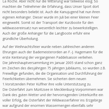
La Roche. Aber nicht nur die Witterung war teilweise eisig. So
machten die Teilnehmer die Erfahrung, dass Unser Sport dort
nicht besonders beliebt ist. Auch die Kanujugend hat nun ihren
eigenen Anhänger. Dieser wurde im Juli bei einer kleinen Feier
eingeweiht. Somit ist der Transport der Kurzboote für den
wildwassereinsatz nun wesentlich leichter zu bewerkstelligen.
Auch der große Anhänger für die Langboote erfuhr eine
gründliche Überholung.
Auf der Weihnachtsfeier wurde neben zahlreichen anderen
Ehrungen auch der Bademeisterorden an F.-J. Hagemann für die
erste Kenterung der vergangenen Paddelsaison verliehen.
Die Jahreshauptversammlung im Januar 2005 stand schon ganz
im Zeichen des diesjährigen 75 jährigen Jubiläums, so wurden z.B.
Freiwillige gefunden, die die Organisation und Durchführung der
Feierlichkeiten übernehmen. Sie sicherten dem neuen
1.Vorsitzenden Peter Küffner ihre volle Unterstützung zu.
Die Osterfahrt zum Müritzsee in Mecklenburg-Vorpommern war
Dank des guten Wetter und der hervorragenden Unterkünfte ein
voller Erfolg, die Osterfahrt der Wildwasserfahrer ins Erzgebirge
war aufgrund der enormen Wassermengen ebenfalls sehr