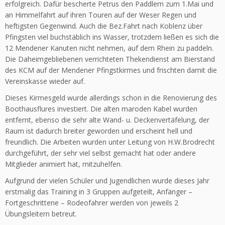
erfolgreich. Dafür bescherte Petrus den Paddlern zum 1.Mai und
an Himmelfahrt auf ihren Touren auf der Weser Regen und
heftigsten Gegenwind. Auch die Bez.Fahrt nach Koblenz über
Pfingsten viel buchstäblich ins Wasser, trotzdem ließen es sich die
12 Mendener Kanuten nicht nehmen, auf dem Rhein zu paddeln.
Die Daheimgebliebenen verrichteten Thekendienst am Bierstand
des KCM auf der Mendener Pfingstkirmes und frischten damit die
Vereinskasse wieder auf.
Dieses Kirmesgeld wurde allerdings schon in die Renovierung des
Boothausflures investiert. Die alten maroden Kabel wurden
entfernt, ebenso die sehr alte Wand- u. Deckenvertäfelung, der
Raum ist dadurch breiter geworden und erscheint hell und
freundlich. Die Arbeiten wurden unter Leitung von H.W.Brodrecht
durchgeführt, der sehr viel selbst gemacht hat oder andere
Mitglieder animiert hat, mitzuhelfen.
Aufgrund der vielen Schüler und Jugendlichen wurde dieses Jahr
erstmalig das Training in 3 Gruppen aufgeteilt, Anfänger –
Fortgeschrittene – Rodeofahrer werden von jeweils 2
Übungsleitern betreut.