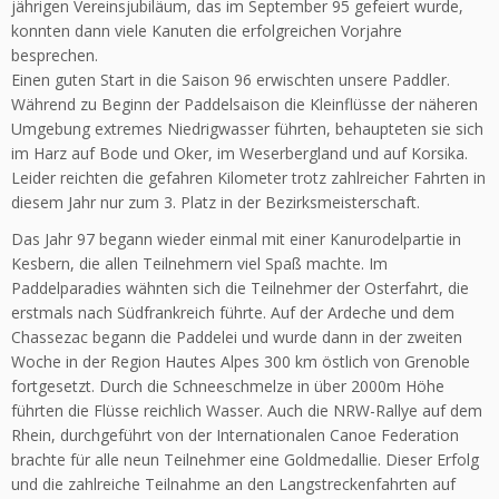
jährigen Vereinsjubiläum, das im September 95 gefeiert wurde,
konnten dann viele Kanuten die erfolgreichen Vorjahre
besprechen.
Einen guten Start in die Saison 96 erwischten unsere Paddler.
Während zu Beginn der Paddelsaison die Kleinflüsse der näheren
Umgebung extremes Niedrigwasser führten, behaupteten sie sich
im Harz auf Bode und Oker, im Weserbergland und auf Korsika.
Leider reichten die gefahren Kilometer trotz zahlreicher Fahrten in
diesem Jahr nur zum 3. Platz in der Bezirksmeisterschaft.
Das Jahr 97 begann wieder einmal mit einer Kanurodelpartie in
Kesbern, die allen Teilnehmern viel Spaß machte. Im
Paddelparadies wähnten sich die Teilnehmer der Osterfahrt, die
erstmals nach Südfrankreich führte. Auf der Ardeche und dem
Chassezac begann die Paddelei und wurde dann in der zweiten
Woche in der Region Hautes Alpes 300 km östlich von Grenoble
fortgesetzt. Durch die Schneeschmelze in über 2000m Höhe
führten die Flüsse reichlich Wasser. Auch die NRW-Rallye auf dem
Rhein, durchgeführt von der Internationalen Canoe Federation
brachte für alle neun Teilnehmer eine Goldmedallie. Dieser Erfolg
und die zahlreiche Teilnahme an den Langstreckenfahrten auf