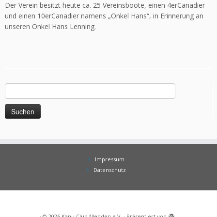
Der Verein besitzt heute ca. 25 Vereinsboote, einen 4erCanadier
und einen 10erCanadier namens „Onkel Hans“, in Erinnerung an
unseren Onkel Hans Lenning.
Suchen
nach:
Impressum
Datenschutz
·
© 2026
Kanu Club Menden e.V.
·
Präsentiert von
·