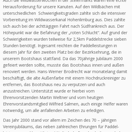
Auch die Wildwasserwochen in der Steiermarks waren eine echte
Herausforderung für unsere Kanuten. Auf den Wildbächen mit
unterschiedlichen Schwierigkeitsgraden zahlte sich die intensiver
Vorbereitung im Wildwasserkanal Hohenlimburg aus. Dies zahlte
sich auch bei der achttägigen Fahrt nach Südfrankreich aus. Der
Höhepunkt war die Befahrung der „roten Schlucht“. Auf grund der
Schwierigkeiten wurden teilweise für 2,5km Paddelstrecke sieben
Stunden benötigt. Ingesamt reichten die Paddelleistungen in
diesem Jahr für den zweiten Platz bei der Bezirksehrung, die in
unserem Bootshaus stattfand. Da das 70jährige Jubiläum 2000
gefeiert werden sollte, musste das Bootshaus innen und außen
renoviert werden. Hans-Werner Brodrecht war monatelang damit
beschäftigt, die alte Außenfarbe mit einem Hochdruckreiniger zu
entfernen, das Bootshaus neu zu verputzen und auch
anzustreichen. Unterstützt wurde er hierbei vom
Ehrenvorsitzenden Martin Weltner und vom heutigen
Ehrenvorstandsmitglied Wilfried Salmen, auch einige Helfer waren
notwendig, um alle anfallenden Arbeiten zu erledigen.
Das Jahr 2000 stand vor allem im Zeichen des 70 – jährigen
Vereinjubiläums, das neben zahlreichen Ehrungen für Paddel-