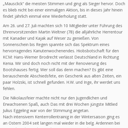
„Mausclick“ die meisten Stimmen und ging als Sieger hervor. Doch
es blieb nicht bei einer einmaligen Aktion, bis in dieses Jahr hinein
findet jährlich einmal eine Wiederholung statt.
Am 26. und 27. Juli machten sich 10 Mitglieder unter Führung des
Ehrenvorsitzenden Martin Weltner (78) die alljährliche Herrentour
mit Kanadier und Kajak auf Weser zu genießen. Von
Sonnenschein bis Regen spannte sich das Spektrum eines
hervorragendes Kanutenwochenendes. Hiobsbotschaft für den
KCM: Hans-Werner Brodrecht verlässt Deutschland in Richtung
Kenia. Wir sind doch noch nicht mit der Renovierung des
Bootshauses fertig. Wer soll das denn machen? Es gibt eine
berauschende Abschiedsfete, ein Geschenk aus alten Zeiten, ein
paar Holzski, ist schnell gefunden. H.W. und Inge, ihr werdet uns
fehlen.
Die Nikolausfeier machte nicht nur den Jugendlichen und
Erwachsenen Spaß, auch Das mit drei Wochen jüngste Mitlied
Julius Eggeling war von der Stimmung angetan.
Nach intensivem Kenterrollentrainig in der Wintersaison ging es
an Ostern 2004 seit langen mal wieder in die belg. Ardennen bei