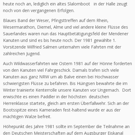
heute noch an, lediglich ein altes Slalomboot in der Halle zeugt
noch von den vergangenen Erfolgen.
Blaues Band der Weser, Pfingsttreffen auf dem Rhein,
Wesermarathon, Diemel, Alme und viel andere kleine Flüsse des
Sauerlandes waren nun das Hauptbetätigungsfeld der Mendener
Kanuten und sind es bis heute noch. Der 1981 gewählte 1.
Vorsitzende Wilfried Salmen unternahm viele Fahrten mit der
zahlreichen Jugend.
Auch Wildwasserfahrten wie Ostern 1981 auf der Hönne forderten
von den Kanuten viel Fahrgeschick. Damals trafen sich viele
Kanuten aus ganz NRW um ab Balve einen bei Hochwasser
schwierigsten Flüsse zu befahren. Bis Hüingsen bewahrte die im
Winter trainierte Kenterrolle unsere Kanuten vor Ungemach. Dort
erwischte es einen Paddler in der höchsten deutschen
Herrenklasse startete, gleich am ersten Überfallwehr. Sich an der
Bootsspitze eines Kameraden fest-haltend wurde er aus der
mächtigen Walze befreit.
Höhepunkt des Jahre 1981 sollte im September die Teilnahme an
den Deutschen Meisterschaften auf dem Augsburger Eiskanal