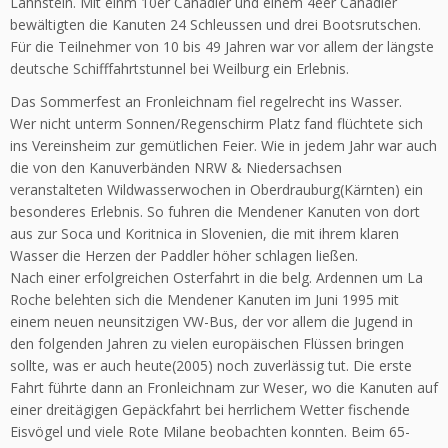
Lahnstein. Mit einm 10er Canadier und einem 4eer Canadier
bewältigten die Kanuten 24 Schleussen und drei Bootsrutschen.
Für die Teilnehmer von 10 bis 49 Jahren war vor allem der längste
deutsche Schifffahrtstunnel bei Weilburg ein Erlebnis.
Das Sommerfest an Fronleichnam fiel regelrecht ins Wasser.
Wer nicht unterm Sonnen/Regenschirm Platz fand flüchtete sich
ins Vereinsheim zur gemütlichen Feier. Wie in jedem Jahr war auch
die von den Kanuverbänden NRW & Niedersachsen
veranstalteten Wildwasserwochen in Oberdrauburg(Kärnten) ein
besonderes Erlebnis. So fuhren die Mendener Kanuten von dort
aus zur Soca und Koritnica in Slovenien, die mit ihrem klaren
Wasser die Herzen der Paddler höher schlagen ließen.
Nach einer erfolgreichen Osterfahrt in die belg. Ardennen um La
Roche belehten sich die Mendener Kanuten im Juni 1995 mit
einem neuen neunsitzigen VW-Bus, der vor allem die Jugend in
den folgenden Jahren zu vielen europäischen Flüssen bringen
sollte, was er auch heute(2005) noch zuverlässig tut. Die erste
Fahrt führte dann an Fronleichnam zur Weser, wo die Kanuten auf
einer dreitägigen Gepäckfahrt bei herrlichem Wetter fischende
Eisvögel und viele Rote Milane beobachten konnten. Beim 65-