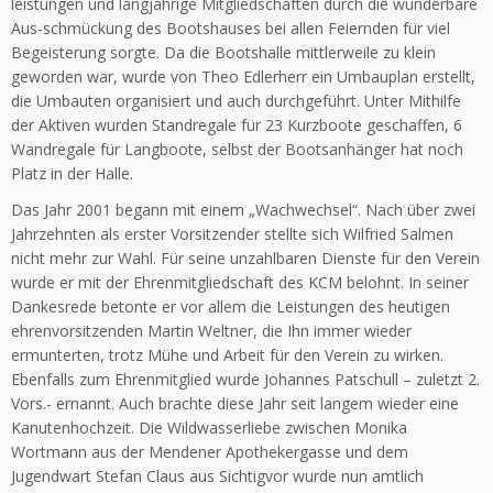
leistungen und langjährige Mitgliedschaften durch die wunderbare
Aus-schmückung des Bootshauses bei allen Feiernden für viel
Begeisterung sorgte. Da die Bootshalle mittlerweile zu klein
geworden war, wurde von Theo Edlerherr ein Umbauplan erstellt,
die Umbauten organisiert und auch durchgeführt. Unter Mithilfe
der Aktiven wurden Standregale für 23 Kurzboote geschaffen, 6
Wandregale für Langboote, selbst der Bootsanhänger hat noch
Platz in der Halle.
Das Jahr 2001 begann mit einem „Wachwechsel“. Nach über zwei
Jahrzehnten als erster Vorsitzender stellte sich Wilfried Salmen
nicht mehr zur Wahl. Für seine unzahlbaren Dienste für den Verein
wurde er mit der Ehrenmitgliedschaft des KCM belohnt. In seiner
Dankesrede betonte er vor allem die Leistungen des heutigen
ehrenvorsitzenden Martin Weltner, die Ihn immer wieder
ermunterten, trotz Mühe und Arbeit für den Verein zu wirken.
Ebenfalls zum Ehrenmitglied wurde Johannes Patschull – zuletzt 2.
Vors.- ernannt. Auch brachte diese Jahr seit langem wieder eine
Kanutenhochzeit. Die Wildwasserliebe zwischen Monika
Wortmann aus der Mendener Apothekergasse und dem
Jugendwart Stefan Claus aus Sichtigvor wurde nun amtlich