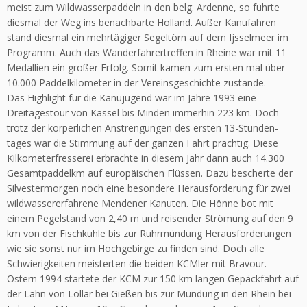
meist zum Wildwasserpaddeln in den belg. Ardenne, so führte
diesmal der Weg ins benachbarte Holland. Außer Kanufahren
stand diesmal ein mehrtägiger Segeltörn auf dem Ijsselmeer im
Programm. Auch das Wanderfahrertreffen in Rheine war mit 11
Medallien ein großer Erfolg. Somit kamen zum ersten mal über
10.000 Paddelkilometer in der Vereinsgeschichte zustande.
Das Highlight für die Kanujugend war im Jahre 1993 eine
Dreitagestour von Kassel bis Minden immerhin 223 km. Doch
trotz der körperlichen Anstrengungen des ersten 13-Stunden-
tages war die Stimmung auf der ganzen Fahrt prächtig. Diese
Kilkometerfresserei erbrachte in diesem Jahr dann auch 14.300
Gesamtpaddelkm auf europäischen Flüssen. Dazu bescherte der
Silvestermorgen noch eine besondere Herausforderung für zwei
wildwassererfahrene Mendener Kanuten. Die Hönne bot mit
einem Pegelstand von 2,40 m und reisender Strömung auf den 9
km von der Fischkuhle bis zur Ruhrmündung Herausforderungen
wie sie sonst nur im Hochgebirge zu finden sind. Doch alle
Schwierigkeiten meisterten die beiden KCMler mit Bravour.
Ostern 1994 startete der KCM zur 150 km langen Gepäckfahrt auf
der Lahn von Lollar bei Gießen bis zur Mündung in den Rhein bei