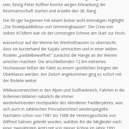
sein. Einzig Peter Küffner konnte wegen Erkrankung der
Restmannschaft starten und erzielte den 38. Rang.
Die 90-iger begannen mit einem bisher wohl einmaligen Highlight:
„Die Rodelpaddleltour von Grimminghausen“. Die Crew von
sieben KCMlern war ob der Unmengen Schnee am Start zur Hoch-
wassertour auf der Wenne bis Wenholthausen so überrascht,
dass sie kurzerhand die Kajaks umnutzten und in einer wilden
Rodelei „paddelbewaffnet“ zunächst die Hänge an der Wenne
unsicher machten. Die anschließenden 12 km extremes
Hochwasser ließen die Fahrt zu einem sportlichen Ereignis der
Oberklasse werden. Am Zielort angekommen ging es sofort mit
der Rodelei weiter.
Wildwasserwochen in den Alpen und Südfrankreich, Fahrten in die
Ardennen bildeten natürlich die immer
wiederkehrenden Hochpunkte des Mendener Paddlerjahres, was
sich auch in zahlreichen Presseberichten wiederspiegelte.
Nachdem schon von 1981 bis 1988 die Vereinsgeschicke von
Wilfried Salmen gelenkt wurden, wählten Ihn die Mitglieder nach
einer zweijährigen Amtszeit von Heiner Köhne im Jahre 1991