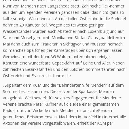
Ruhr von Menden nach Langschede statt. Zahlreiche Teil-nehmer
aus den umliegenden Vereinen genossen dabei das nicht ganz so
kalte sonnige Winterwetter. An der tollen Osterfahrt in die Südeifel
nahmen 20 Kanuten teil. Wegen des teilweise geringen
Wasserstandes wurden auch Abstecher nach Luxemburg und auf
Saar und Mosel gemacht. Monika und Stefan Claus „paddelten im
Mai dann auch zum Traualtar in Sichtigvor und mussten hernach
so manches Späßchen der Kameraden über sich ergehen lassen.
Gemeinsam mit der KanuAG Walram unternahmen einige
Kanuten eine wunderbare Gepäckfahrt auf Leine und Aller. Neben
zahlreichen Bezirksfahrten und den üblichen Sommerfahrten nach
Österreich und Frankreich, führte die
„Supertat“ dem KCM und die “Behindertenhilfe Menden“ auf dem
Sommerfest zusammen. Dieser von der Sparkasse Menden
ausgelobte Wettbewerb für soziales Engagement für Mendener
Vereine brachte Peter Küffner auf die Idee einer gemeinsamen
Paddeltour von Wickede nach Menden mit anschließendem
gemütlichen Beisammensein. Nachdem im Vorfeld im Internet alle
Aktionen der Vereine vorgestellt waren, erhielt der KCM per