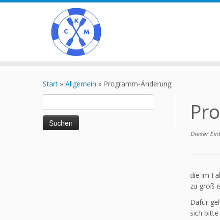
Zum
Inhalt
Start
»
Allgemein
»
Programm-Änderung
springen
Suchen
Pr
nach:
Dieser Ein
die im F
zu groß is
Dafür ge
sich bitt