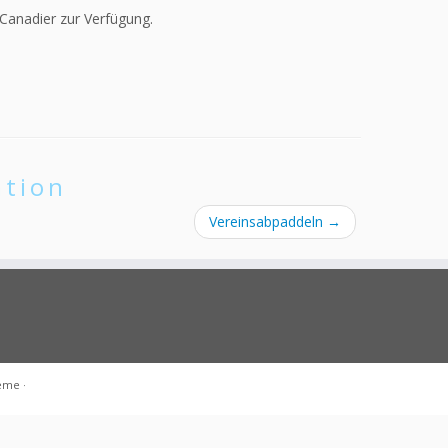
 Canadier zur Verfügung.
ation
Vereinsabpaddeln
→
heme
·