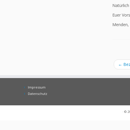
Natürlich
Euer Vor
Menden, i
←
Bez
Impressum
Datenschutz
·
© 2