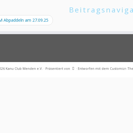
Beitragsnavig
 Abpaddeln am 27.09.25
026
Kanu Club Menden e.V.
·
Präsentiert von
·
Entworfen mit dem
Customizr-T