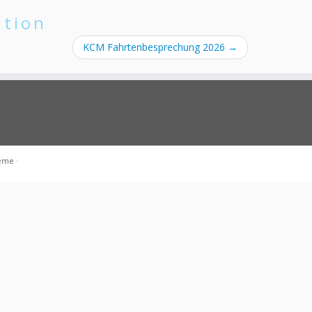
ation
KCM Fahrtenbesprechung 2026
→
heme
·