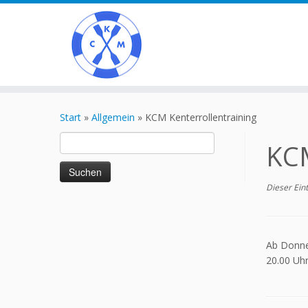
Zum
Inhalt
Start
»
Allgemein
»
KCM Kenterrollentraining
springen
Suchen
KCM
nach:
Dieser Ein
Ab Donner
20.00 Uh